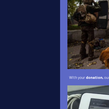
With your
donation,
our