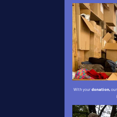
With your
donation,
our