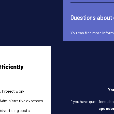
Questions about
You can find more inform
fficiently
Yo
 Project work
Administrative expenses
If you have questions abo
spende
Advertising costs