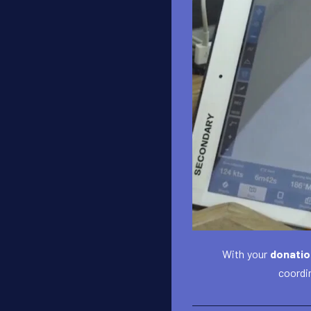
With your
donatio
coordin