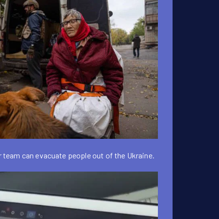
 team can evacuate people out of the Ukraine.