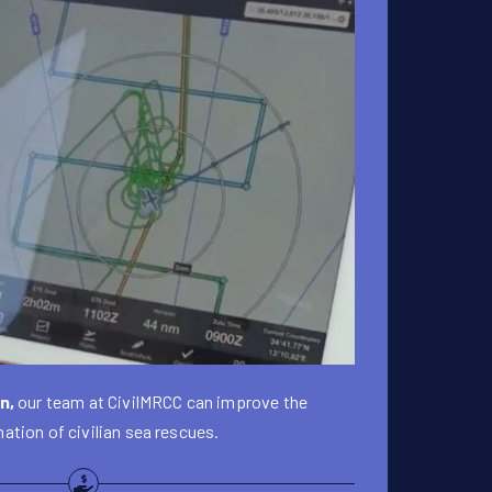
n,
our team at CivilMRCC can improve the
ation of civilian sea rescues.