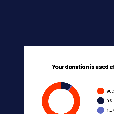
Your donation is used e
90%
9% 
1% 