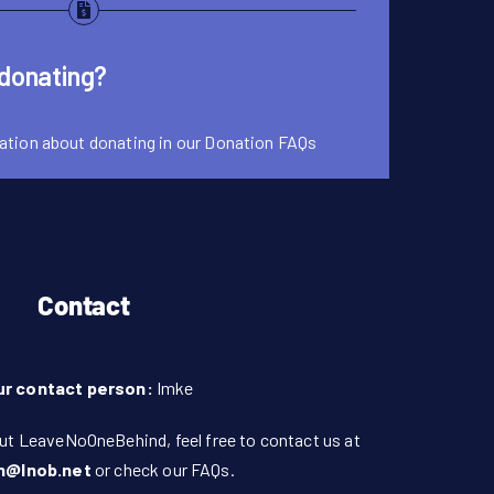
 donating?
ation about donating in our
Donation FAQs
Contact
ur contact person:
Imke
ut LeaveNoOneBehind, feel free to contact us at
n@lnob.net
or check our
FAQs
.