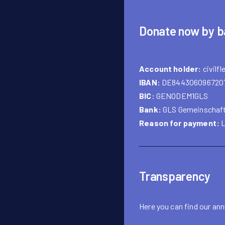
Donate now by b
Account holder:
civilfl
IBAN:
DE844306096720
BIC:
GENODEM1GLS
Bank:
GLS Gemeinschaf
Reason for payment:
L
Transparency
Here
you can find our
ann