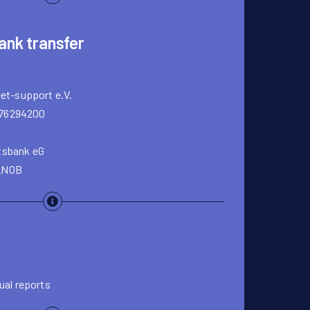
ank transfer
eet-support e.V.
76294200
tsbank eG
NOB
ual reports