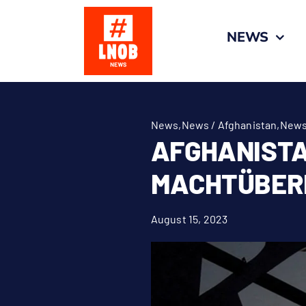
Zum
Inhalt
NEWS
springen
News
,
News / Afghanistan
,
News
AFGHANISTA
MACHTÜBER
August 15, 2023