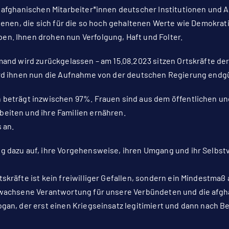
n afghanischen Mitarbeiter*innen deutscher Institutionen und A
 jenen, die sich für die so hoch gehaltenen Werte wie Demokrat
n. Ihnen drohen nun Verfolgung, Haft und Folter.
emand wird zurückgelassen – am 15.08.2023 sitzen Ortskräfte d
ird ihnen nun die Aufnahme von der deutschen Regierung endgü
 beträgt inzwischen 97%. Frauen sind aus dem öffentlichen u
eiten und ihre Familien ernähren.
 an.
g dazu auf, ihre Vorgehensweise, ihren Umgang und ihr Selbs
tskräfte ist kein freiwilliger Gefallen, sondern ein Mindestm
ewachsene Verantwortung für unsere Verbündeten und die afgha
gan, der erst einen Kriegseinsatz legitimiert und dann nach Bel