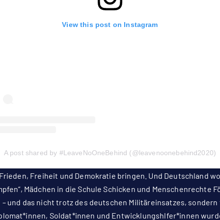
View this post on Instagram
A post shared by #LeaveNoOneBehind (@leavenoonebehind2020)
 Frieden, Freiheit und Demokratie bringen. Und Deutschland w
ämpfen“, Mädchen in die Schule Schicken und Menschenrechte Fö
 – und das nicht trotz des deutschen Militäreinsatzes, sondern
plomat*innen, Soldat*innen und Entwicklungshlfer*innen wu