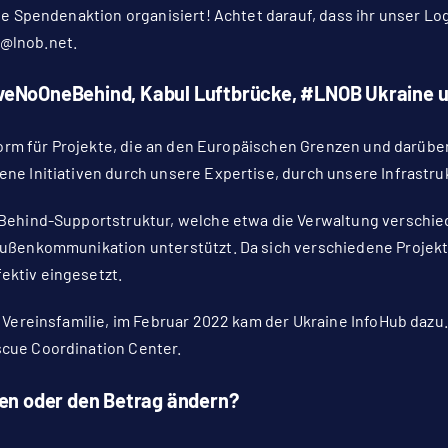
gene Spendenaktion organisiert! Achtet darauf, dass ihr unser
@lnob.net
.
eaveNoOneBehind, Kabul Luftbrücke, #LNOB Ukraine 
ttform für Projekte, die an den Europäischen Grenzen und darüb
ne Initiativen durch unsere Expertise, durch unsere Infrastruk
eBehind-Supportstruktur, welche etwa die Verwaltung verschied
 Außenkommunikation unterstützt. Da sich verschiedene Projekt
ektiv eingesetzt.
r Vereinsfamilie, im Februar 2022 kam der Ukraine InfoHub dazu
scue Coordination Center.
en oder den Betrag ändern?