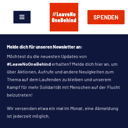
Zum
Inhalt
SPENDEN
springen
Toggle
Navigation
News
Melde dich für unseren Newsletter an:
Über Uns
Möchtest du die neuesten Updates von
#LeaveNoOneBehind
erhalten? Melde dich hier an, um
Handeln
über Aktionen, Aufrufe und andere Neuigkeiten zum
Thema auf dem Laufenden zu bleiben und unserem
Kampf für mehr Solidarität mit Menschen auf der Flucht
Shop
beizutreten!
Spenden
Wir versenden etwa ein mal im Monat, eine Abmeldung
ist jederzeit möglich.