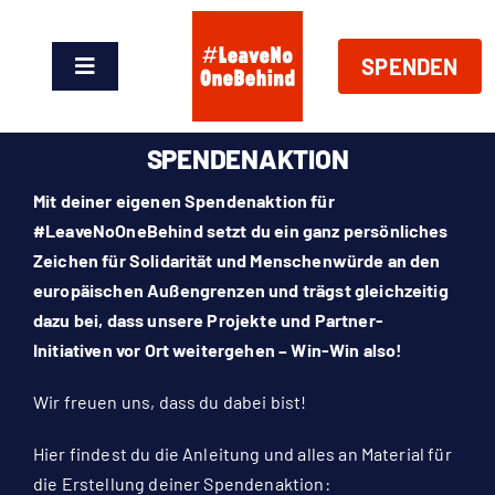
Zum
Inhalt
SPENDEN
springen
Toggle
Navigation
News
SPENDENAKTION
Über Uns
Mit deiner eigenen Spendenaktion für
#LeaveNoOneBehind setzt du ein ganz persönliches
Zeichen für Solidarität und Menschenwürde an den
Handeln
europäischen Außengrenzen und trägst gleichzeitig
dazu bei, dass unsere Projekte und Partner-
Shop
Initiativen vor Ort weitergehen – Win-Win also!
Wir freuen uns, dass du dabei bist!
Spenden
Hier findest du die Anleitung und alles an Material für
die Erstellung deiner Spendenaktion:
EN