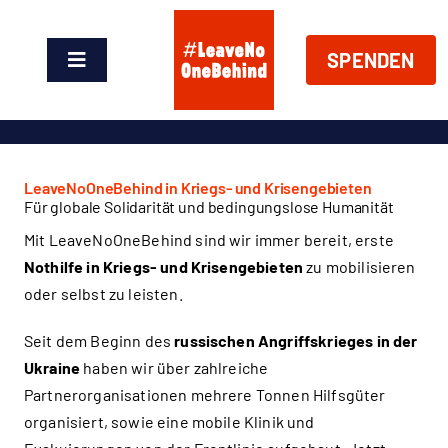
Zum
Inhalt
SPENDEN
springen
Toggle
Navigation
News
Über Uns
LeaveNoOneBehind in Kriegs- und Krisengebieten
Für globale Solidarität und bedingungslose Humanität
Mit LeaveNoOneBehind sind wir immer bereit, erste
Handeln
Nothilfe in Kriegs- und Krisengebieten
zu mobilisieren
oder selbst zu leisten.
Shop
Seit dem Beginn des
russischen Angriffskrieges in der
Ukraine
haben wir über zahlreiche
Spenden
Partnerorganisationen mehrere Tonnen Hilfsgüter
organisiert, sowie eine mobile Klinik und