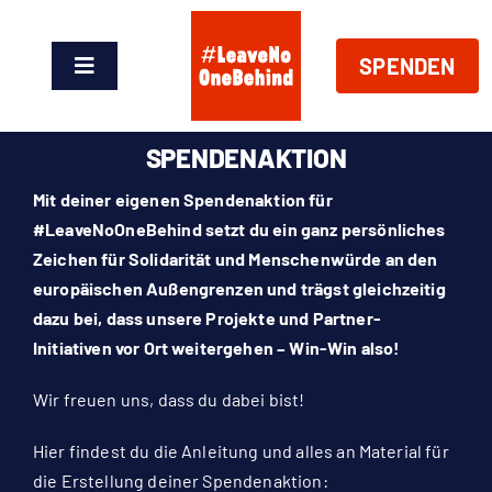
Zum
Inhalt
SPENDEN
springen
Toggle
Navigation
News
SPENDENAKTION
Über Uns
Mit deiner eigenen Spendenaktion für
#LeaveNoOneBehind setzt du ein ganz persönliches
Zeichen für Solidarität und Menschenwürde an den
Handeln
europäischen Außengrenzen und trägst gleichzeitig
dazu bei, dass unsere Projekte und Partner-
Shop
Initiativen vor Ort weitergehen – Win-Win also!
Wir freuen uns, dass du dabei bist!
Spenden
Hier findest du die Anleitung und alles an Material für
die Erstellung deiner Spendenaktion:
EN