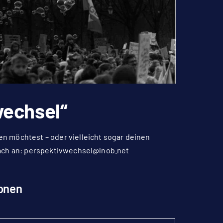
wechsel“
n möchtest – oder vielleicht sogar deinen
ach an:
perspektivwechsel@lnob.net
onen