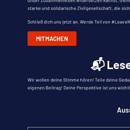
unser Zusammenleben widersetzen kannst. Geme
starke und solidarische Zivilgesellschaft, die si
Schließ dich uns jetzt an. Werde Teil von #Leav
MITMACHEN
📬 Lese
Wir wollen deine Stimme hören! Teile deine Geda
eigenen Beitrag! Deine Perspektive ist uns wich
Aus