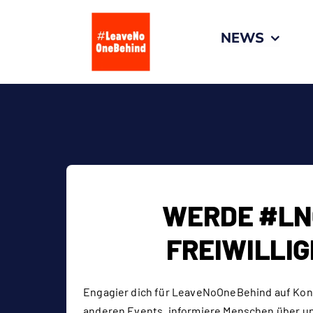
Zum
Inhalt
NEWS
springen
WERDE #LN
FREIWILLIG
Engagier dich für LeaveNoOneBehind auf Konz
anderen Events, informiere Menschen über 