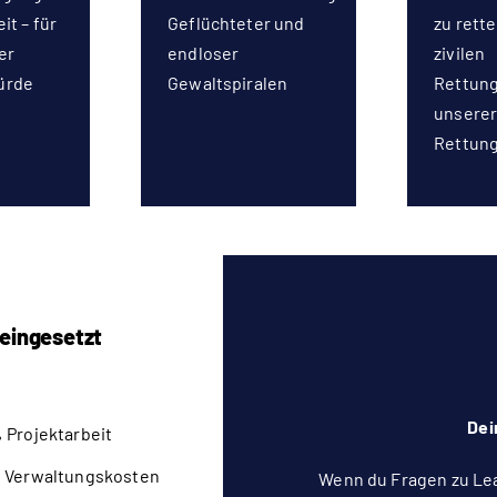
it – für
Geflüchteter und
zu rette
er
endloser
zivilen
ürde
Gewaltspiralen
Rettung
unserer 
Rettung
 eingesetzt
Dei
 Projektarbeit
 Verwaltungskosten
Wenn du Fragen zu Le