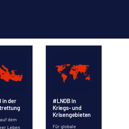
in der
#LNOB in
trettung
Kriegs- und
Krisengebieten
s auf dem
Für globale
eer Leben