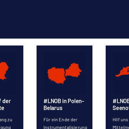
 der
#LNOB in Polen-
#LNOB 
te
Belarus
Seeno
ang zu
Für ein Ende der
Hilf un
rgung
Instrumentalisierung
Mittelm