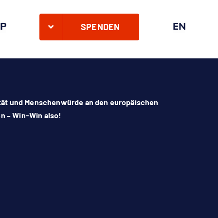
P
EN
SPENDEN
rität und Menschenwürde an den europäischen
en – Win-Win also!