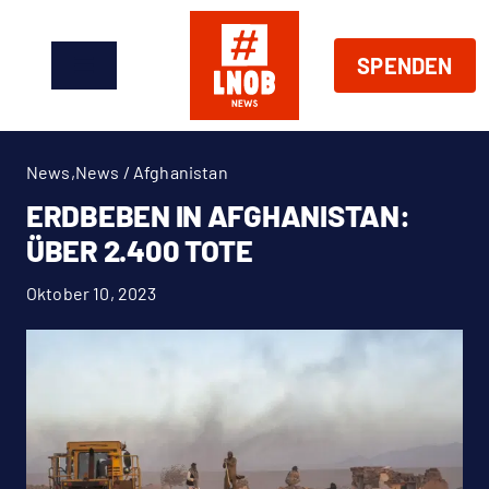
Zum
Inhalt
SPENDEN
springen
Toggle
Navigation
News
News
,
News / Afghanistan
Über Uns
ERDBEBEN IN AFGHANISTAN:
ÜBER 2.400 TOTE
Handeln
Oktober 10, 2023
Shop
Spenden