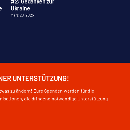
#2: Gedanken zur
Kunstausstellung
e
Ukraine
„Null Jahre“
März 20, 2025
Juni 17, 2025
INER UNTERSTÜTZUNG!
etwas zu ändern! Eure Spenden werden für die
nisationen, die dringend notwendige Unterstützung