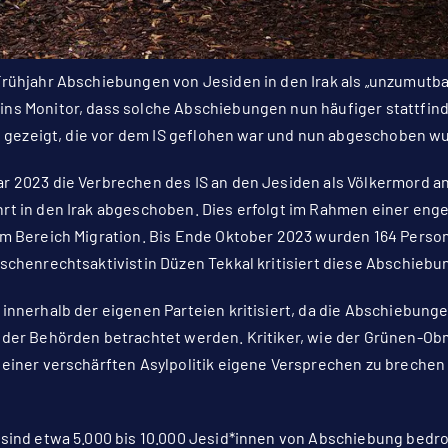
rühjahr Abschiebungen von Jesiden in den Irak als „unzumutba
ns Monitor
, dass solche Abschiebungen nun häufiger stattfind
äu gezeigt, die vor dem IS geflohen war und nun abgeschoben w
 2023 die Verbrechen des IS an den Jesiden als Völkermord a
rt in den Irak abgeschoben. Dies erfolgt im Rahmen einer en
m Bereich Migration. Bis Ende Oktober 2023 wurden 164 Perso
schenrechtsaktivistin Düzen Tekkal kritisiert diese Abschiebu
innerhalb der eigenen Parteien kritisiert, da die Abschiebung
 der Behörden betrachtet werden. Kritiker, wie der Grünen-Ob
einer verschärften Asylpolitik eigene Versprechen zu breche
sind etwa 5.000 bis 10.000 Jesid*innen von Abschiebung bedro