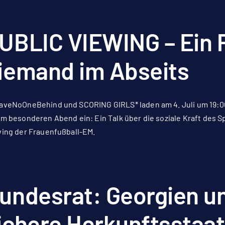
UBLIC VIEWING – Ein Pl
iemand im Abseits
aveNoOneBehind und SCORING GIRLS* laden am 4. Juli um 19:0
m besonderen Abend ein: Ein Talk über die soziale Kraft des 
ing der Frauenfußball-EM.
undesrat: Georgien un
ichere Herkunftsstaat