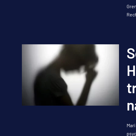
Gren
Rech
S
H
t
n
Mari
psyc