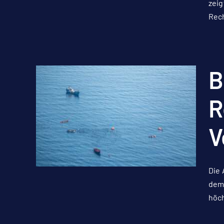
zeig
Rech
B
R
V
Die 
dem
höch