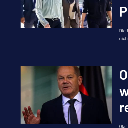
P
Die 
nich
O
w
r
Olaf