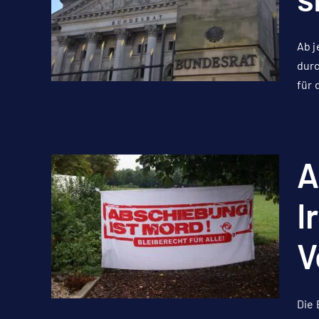
Ab j
durc
für
A
I
V
Die 