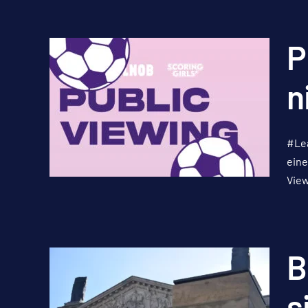
P
n
#Le
eine
View
B
s