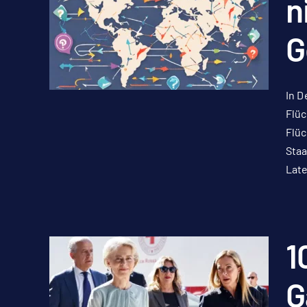
n
G
In D
Flüc
Flüc
Staa
Late
1
G