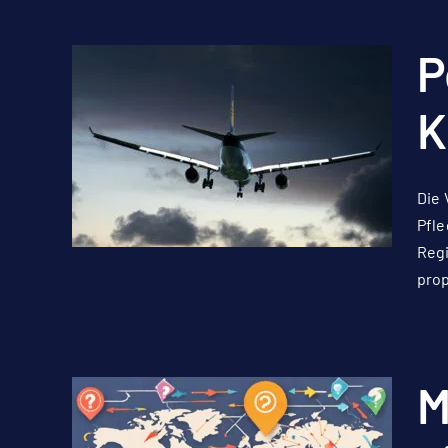
P
K
Die 
Pfle
Regi
prop
M