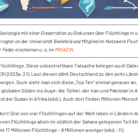
oziologie mit einer Dissertation zu Diskursen über Flüchtlinge in
tragter an der Universität Bielefeld und Mitglied im Netzwerk Flu
r Feder erscheinen u. a. im
MiGAZIN
.
 Flüchtlinge. Diese unbestreitbare Tatsache belegen auch Date
 (2023a: 21). Laut diesen zählt Deutschland zu den zehn Lände
ergen. Doch sieht man sich diese „Top Ten“ einmal genauer an
globalen Süden ins Auge: die Türkei, der Iran und Pakistan in
d der Sudan in Afrika (ebd.). Auch dort finden Millionen Mensc
dort! Drei von vier Flüchtlingen auf der Welt leben in Ländern 
ionen Flüchtlinge allein im südlich der Sahara gelegenen Teil Af
17 Millionen Flüchtlinge – 8 Millionen weniger (ebd.: 11).