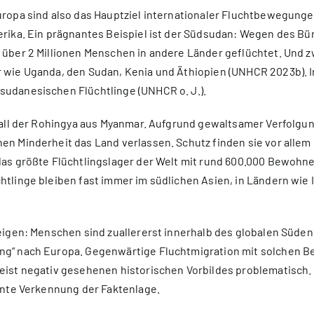
uropa sind also das Hauptziel internationaler Fluchtbewegunge
erika. Ein prägnantes Beispiel ist der Südsudan: Wegen des Bür
über 2 Millionen Menschen in andere Länder geflüchtet. Und zw
 wie Uganda, den Sudan, Kenia und Äthiopien (UNHCR 2023b). 
udanesischen Flüchtlinge (UNHCR o. J.).
 Fall der Rohingya aus Myanmar. Aufgrund gewaltsamer Verfolgun
en Minderheit das Land verlassen. Schutz finden sie vor allem
das größte Flüchtlingslager der Welt mit rund 600.000 Bewohn
htlinge bleiben fast immer im südlichen Asien, in Ländern wie 
eigen: Menschen sind zuallererst innerhalb des globalen Südens
g“ nach Europa. Gegenwärtige Fluchtmigration mit solchen Beg
eist negativ gesehenen historischen Vorbildes problematisch.
tante Verkennung der Faktenlage.