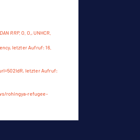
SUDAN RRP.
O. O., UNHCR.
ency
, letzter Aufruf: 16.
url=502IdR
, letzter Aufruf:
ws/rohingya-refugee-