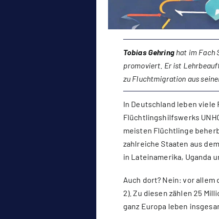
Tobias Gehring
hat im Fach S
promoviert.
Er ist Lehrbeauf
zu Fluchtmigration aus seine
In Deutschland leben viele
Flüchtlingshilfswerks UNHCR
meisten Flüchtlinge beherb
zahlreiche Staaten aus dem 
in Lateinamerika, Uganda un
Auch dort? Nein: vor allem 
2). Zu diesen zählen 25 Mill
ganz Europa leben insgesamt 