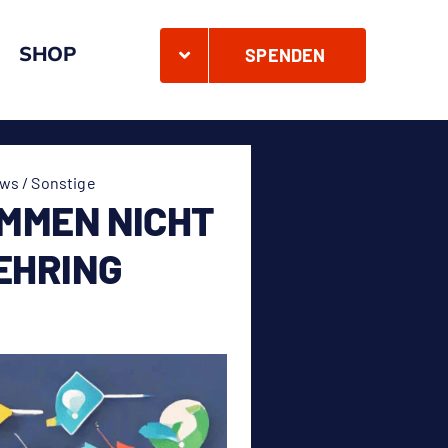
SHOP
SPENDEN
ws / Sonstige
OMMEN NICHT
EHRING