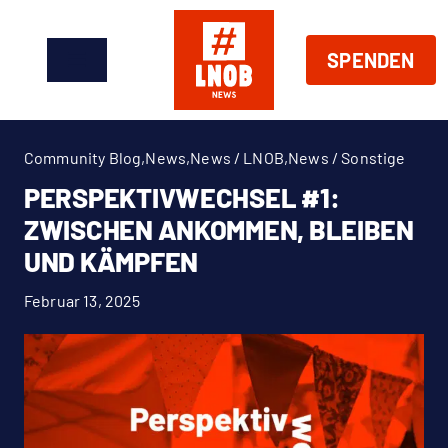
Zum
Inhalt
SPENDEN
springen
Toggle
Navigation
News
Community Blog
,
News
,
News / LNOB
,
News / Sonstige
Über Uns
PERSPEKTIVWECHSEL #1:
ZWISCHEN ANKOMMEN, BLEIBEN
Handeln
UND KÄMPFEN
Februar 13, 2025
Shop
Spenden