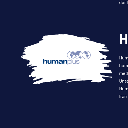
der 
H
Huma
huma
medi
Unte
Huma
Iran