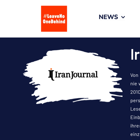
Zum
Inhalt
NEWS
springen
I
Von 
nie 
2010
pers
Lese
Einb
ihre
einz