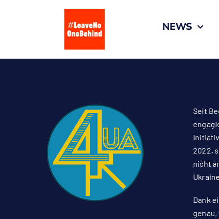
Zum
Inhalt
NEWS
springen
Seit Be
engagie
Initiat
2022, s
nicht a
Ukraine
Dank e
genau,