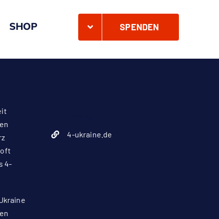
SHOP
SPENDEN
it
Ukraine
len
4-ukraine.de
rz
 oft
s 4-
Ukraine
den