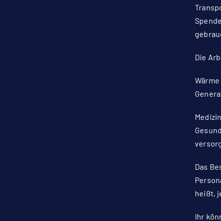
Transpo
Spende 
gebrauc
Die Arb
Wärme 
Generat
Medizin
Gesund
versorg
Das Bes
Persona
heißt, 
Ihr kön