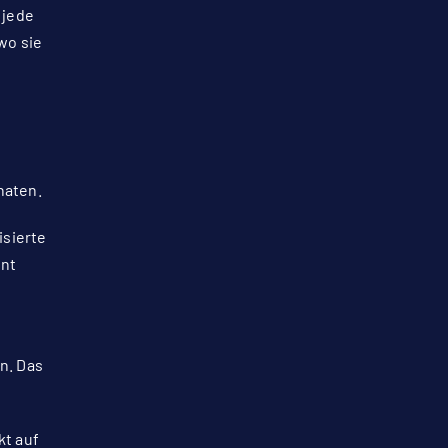
 jede
wo sie
:
naten.
isierte
ent
n. Das
kt auf