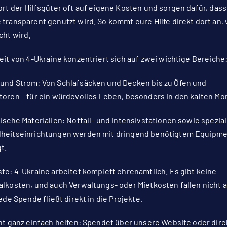
rt der Hilfsgüter oft auf eigene Kosten und sorgen dafür, dass
transparent genutzt wird. So kommt eure Hilfe direkt dort an, 
ht wird.
eit von 4-Ukraine konzentriert sich auf zwei wichtige Bereiche
und Strom: Von Schlafsäcken und Decken bis zu Öfen und
oren – für ein würdevolles Leben, besonders in den kalten Mo
ische Materialien: Notfall- und Intensivstationen sowie spezial
heitseinrichtungen werden mit dringend benötigtem Equipm
t.
te: 4-Ukraine arbeitet komplett ehrenamtlich. Es gibt keine
lkosten, und auch Verwaltungs- oder Mietkosten fallen nicht a
jede Spende fließt direkt in die Projekte.
nt ganz einfach helfen: Spendet über unsere Website oder dire