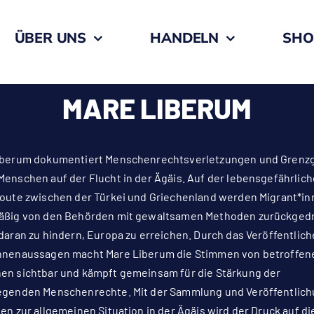
ÜBER UNS
HANDELN
SHO
MARE LIBERUM
iberum dokumentiert Menschenrechtsverletzungen und Grenz
enschen auf der Flucht in der Ägäis. Auf der lebensgefährlic
route zwischen der Türkei und Griechenland werden Migrant*i
äßig von den Behörden mit gewaltsamen Methoden zurückgedr
daran zu hindern, Europa zu erreichen. Durch das Veröffentlic
nnenaussagen macht Mare Liberum die Stimmen von betroffen
en sichtbar und kämpft gemeinsam für die Stärkung der
egenden Menschenrechte. Mit der Sammlung und Veröffentlic
en zur allgemeinen Situation in der Ägäis wird der Druck auf di