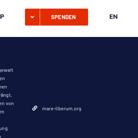
P
EN
SPENDEN
gewalt
20.928 € (20.000 € & 928 €)
hen
Griechenland
nnen
ängt,
Sound of Peace
hen von
mare-liberum.org
en
hung
e