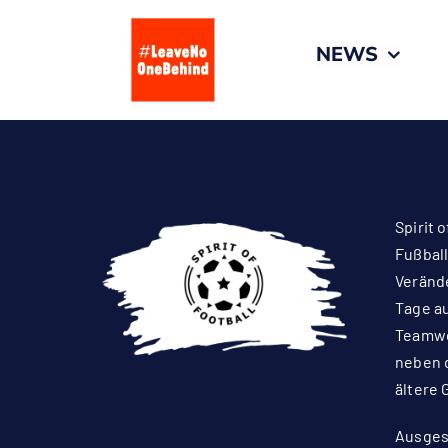
Zum
Inhalt
NEWS
springen
Spirit 
Fußball
Verände
Tage au
Teamwo
neben d
ältere 
Ausges