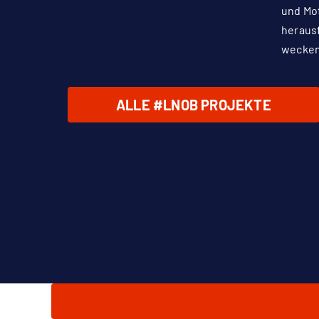
und Mot
heraus
wecken
ALLE #LNOB PROJEKTE