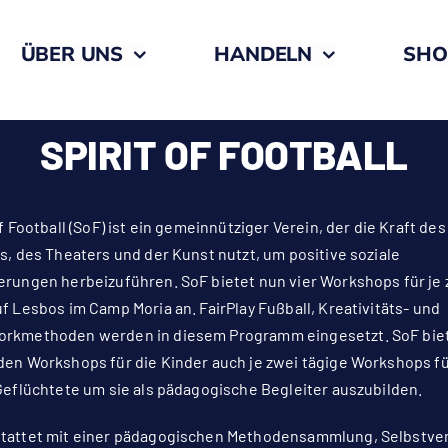
ÜBER UNS
HANDELN
SHO
SPIRIT OF FOOTBALL
of Football (SoF) ist ein gemeinnütziger Verein, der die Kraft des
s, des Theaters und der Kunst nutzt, um positive soziale
rungen herbeizuführen. SoF bietet nun vier Workshops für je 
f Lesbos im Camp Moria an. FairPlay Fußball, Kreativitäts- und
rkmethoden werden in diesem Programm eingesetzt. SoF bie
en Workshops für die Kinder auch je zwei tägige Workshops f
Geflüchtete um sie als pädagogische Begleiter auszubilden.
tattet mit einer pädagogischen Methodensammlung, Selbstve