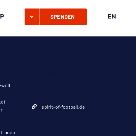
P
EN
SPENDEN
10.500 €
Lesbos, Griechenland
zwölf
06.10.2020
tet
spirit-of-football.de
ür
rtrauen