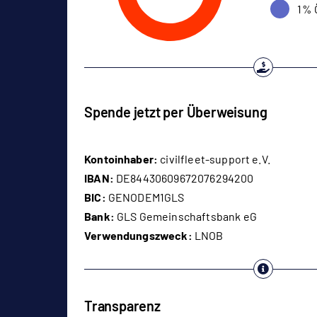
1% 
Spende jetzt per Überweisung
Kontoinhaber:
civilfleet-support e.V.
IBAN:
DE84430609672076294200
BIC:
GENODEM1GLS
Bank:
GLS Gemeinschaftsbank eG
Verwendungszweck:
LNOB
Transparenz