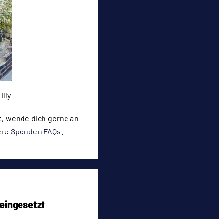
illy
, wende dich gerne an
ere
Spenden FAQs
.
 eingesetzt