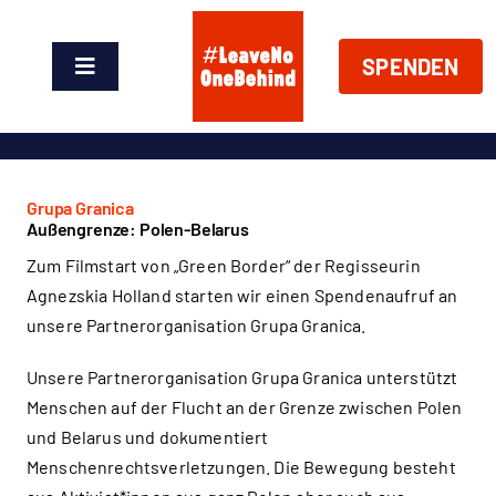
Zum
Inhalt
SPENDEN
springen
Toggle
Navigation
News
Über Uns
Grupa Granica
Außengrenze: Polen-Belarus
Zum Filmstart von „Green Border“ der Regisseurin
Handeln
Agnezskia Holland starten wir einen Spendenaufruf an
unsere Partnerorganisation Grupa Granica.
Shop
Unsere Partnerorganisation Grupa Granica unterstützt
Menschen auf der Flucht an der Grenze zwischen Polen
Spenden
und Belarus und dokumentiert
Menschenrechtsverletzungen. Die Bewegung besteht