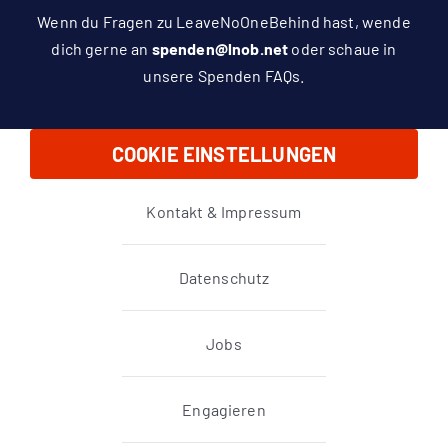
Wenn du Fragen zu LeaveNoOneBehind hast, wende
dich gerne an
spenden@lnob.net
oder schaue in
unsere
Spenden FAQs
.
COOKIE EINSTELLUNGEN
Kontakt & Impressum
Datenschutz
Jobs
Engagieren