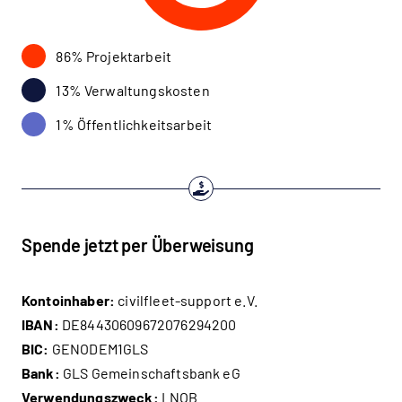
86% Projektarbeit
13% Verwaltungskosten
1% Öffentlichkeitsarbeit
Spende jetzt per Überweisung
Kontoinhaber:
civilfleet-support e.V.
IBAN:
DE84430609672076294200
BIC:
GENODEM1GLS
Bank:
GLS Gemeinschaftsbank eG
Verwendungszweck:
LNOB