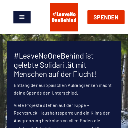
Zum
Inhalt
SPENDEN
springen
Toggle
Navigation
News
Über Uns
#LeaveNoOneBehind ist
gelebte Solidarität mit
Handeln
Menschen auf der Flucht!
Entlang der europäischen Außengrenzen macht
Shop
deine Spende den Unterschied.
Viele Projekte stehen auf der Kippe –
Spenden
Rechtsruck, Haushaltssperre und ein Klima der
Ausgrenzung bedrohen an allen Enden die