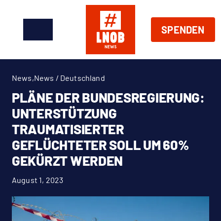
Zum
Inhalt
SPENDEN
springen
Toggle
Navigation
News
News
,
News / Deutschland
Über Uns
PLÄNE DER BUNDESREGIERUNG:
UNTERSTÜTZUNG
Handeln
TRAUMATISIERTER
GEFLÜCHTETER SOLL UM 60%
Shop
GEKÜRZT WERDEN
August 1, 2023
Spenden
EN