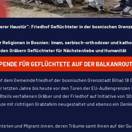
rer Haustür”: Friedhof Geflüchteter in der bosnischen Grenzs
 Religionen in Bosnien: Imam, serbisch-orthodoxer und kathol
 den Gräbern Geflüchteter für Nächstenliebe und Humanität
PENDE FÜR GEFLÜCHTETE AUF DER BALKANROU
dem Gemeindefriedhof der bosnischen Grenzstadt Bihać 18 G
er letzten Jahre bis heute vor den Toren der EU-Außengrenzen 
teils verfallenen Gräber und der Friedhof auf Initiative von S
 mit richtigen Grabtafeln neugestaltet und ebenso ein Denkm
chteten und Migrant:innen, deren Träume samt ihnen auf der 