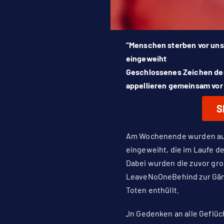
“Menschen sterben vor unse
eingeweiht
Geschlossenes Zeichen der
appellieren gemeinsam vor
S
Am Wochenende wurden auf 
eingeweiht, die im Laufe d
Dabei wurden die zuvor groß
LeaveNoOneBehind zur Gänze
Toten enthüllt.
„In Gedenken an alle Geflü