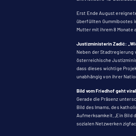
Erst Ende August ereignete
überfüllten Gummibootes im
Mutter mit ihrem 8 Monate 
Justizministerin Zadić: „W
Neben der Stadtregierung v
österreichische Justizmini
dass dieses wichtige Proje
unabhängig von ihrer Nation
Bild vom Friedhof geht vira
Gerade die Präsenz unters
Bild des Imams, des kathol
Aufmerksamkeit. „Ein Bild d
sozialen Netzwerken zigfach