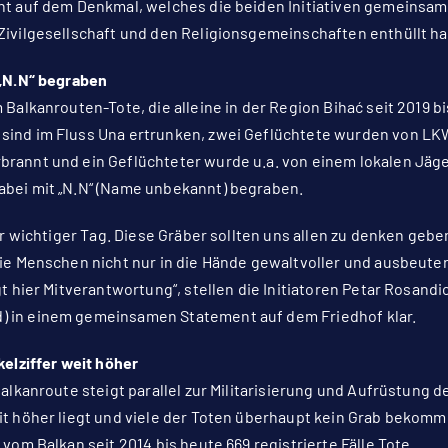
ht auf dem Denkmal, welches die beiden Initiativen gemeinsam
Zivilgesellschaft und den Religionsgemeinschaften enthüllt h
 „N.N“ begraben
 Balkanrouten-Tote, die alleine in der Region Bihać seit 2019 
ind im Fluss Una ertrunken, zwei Geflüchtete wurden von LKWs
rannt und ein Geflüchteter wurde u.a. von einem lokalen Jäg
abei mit „N.N“ (Name unbekannt) begraben.
ber wichtiger Tag. Diese Gräber sollten uns allen zu denken gebe
die Menschen nicht nur in die Hände gewaltvoller und ausbeute
t hier Mitverantwortung“, stellen die Initiatoren Petar Rosandic
 in einem gemeinsamen Statement auf dem Friedhof klar.
kelziffer weit höher
Balkanroute steigt parallel zur Militarisierung und Aufrüstung
it höher liegt und viele der Toten überhaupt kein Grab bekomm
 vom Balkan seit 2014 bis heute 669 registrierte Fälle Tote.