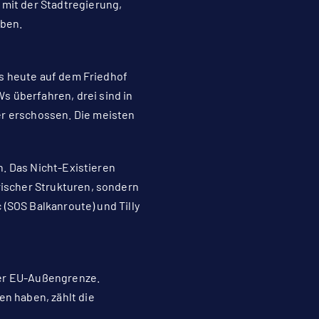
 mit der Stadtregierung,
aben.
bis heute auf dem Friedhof
 überfahren, drei sind in
er erschossen. Die meisten
n. Das Nicht-Existieren
rischer Strukturen, sondern
 (SOS Balkanroute) und Tilly
 der EU-Außengrenze.
en haben, zählt die