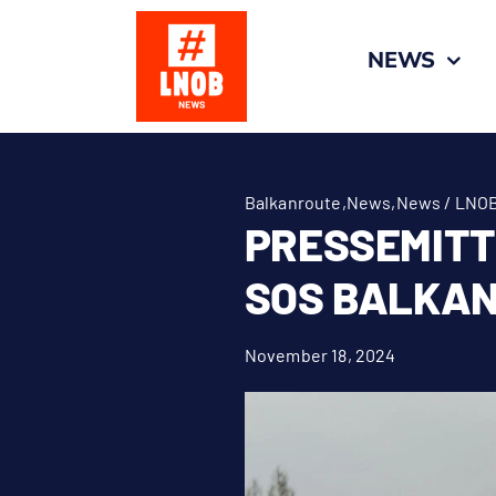
Zum
Inhalt
NEWS
springen
Balkanroute
,
News
,
News / LNO
PRESSEMITT
SOS BALKA
November 18, 2024