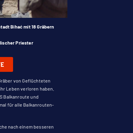
tadt Bihać mit 18 Gräbern
ischer Priester
TE
räber von Geflüchteten
ihr Leben verloren haben.
OS Balkanroute und
al für alle Balkanrouten-
Suche nach einem besseren