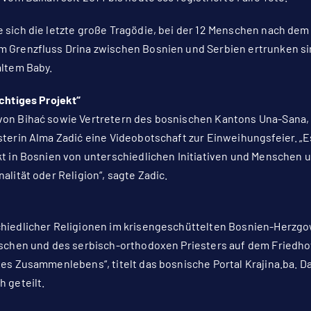
 sich die letzte große Tragödie, bei der 12 Menschen nach de
 Grenzfluss Drina zwischen Bosnien und Serbien ertrunken si
altem Baby.
ichtiges Projekt“
on Bihać sowie Vertretern des bosnischen Kantons Una-Sana, 
sterin Alma Zadić eine Videobotschaft zur Einweihungsfeier. „
kt in Bosnien von unterschiedlichen Initiativen und Menschen u
alität oder Religion“, sagte Zadic.
l
chiedlicher Religionen im krisengeschüttelten Bosnien-Herz
ischen und des serbisch-orthodoxen Priesters auf dem Friedho
es Zusammenlebens“, titelt das bosnische Portal Krajina.ba. Da
 geteilt.