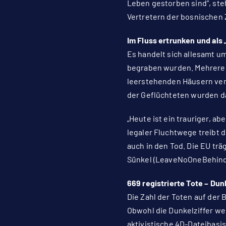
Leben gestorben sind“, ste
Vertretern der bosnischen 
Im Fluss ertrunken und als
Es handelt sich allesamt um
begraben wurden. Mehrere s
leerstehenden Häusern verb
der Geflüchteten wurden d
„Heute ist ein trauriger, a
legaler Fluchtwege treibt 
auch in den Tod. Die EU träg
Sünkel (LeaveNoOneBehind)
669 registrierte Tote – Dun
Die Zahl der Toten auf der 
Obwohl die Dunkelziffer we
aktivistische 4D-Dateibasis