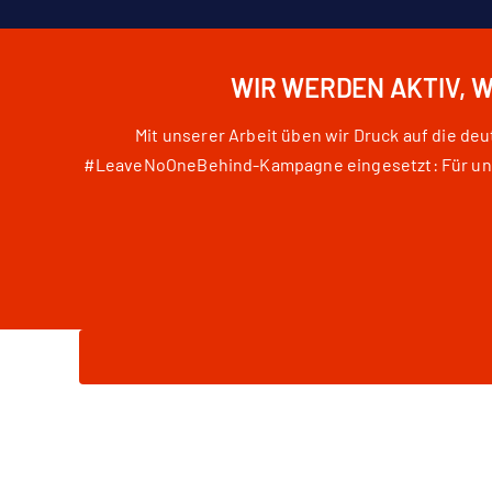
WIR WERDEN AKTIV, 
Mit unserer Arbeit üben wir Druck auf die d
#LeaveNoOneBehind-Kampagne eingesetzt: Für unser