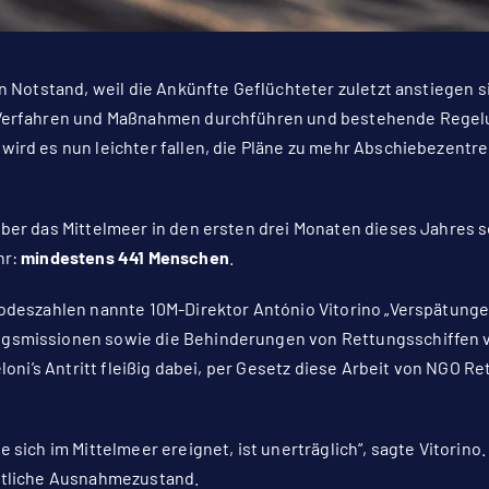
en Notstand, weil die Ankünfte Geflüchteter zuletzt anstiegen s
 Verfahren und Maßnahmen durchführen und bestehende Regel
wird es nun leichter fallen, die Pläne zu mehr Abschiebezent
über das Mittelmeer in den ersten drei Monaten dieses Jahres s
hr:
mindestens 441 Menschen
.
Todeszahlen nannte 10M-Direktor António Vitorino „Verspätung
gsmissionen sowie die Behinderungen von Rettungsschiffen v
Meloni’s Antritt fleißig dabei, per Gesetz diese Arbeit von NGO 
 sich im Mittelmeer ereignet, ist unerträglich“, sagte Vitorino.
entliche Ausnahmezustand.