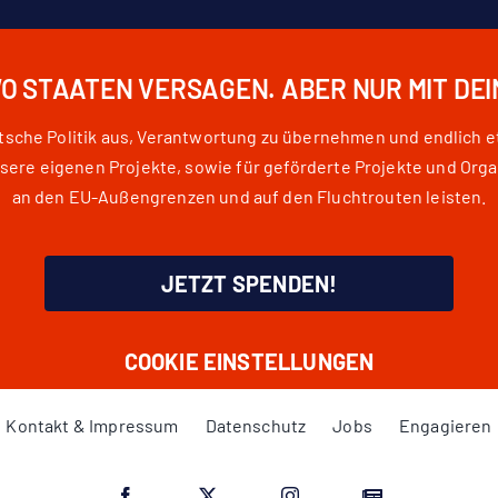
WO STAATEN VERSAGEN. ABER NUR MIT DE
eutsche Politik aus, Verantwortung zu übernehmen und endlich 
e eigenen Projekte, sowie für geförderte Projekte und Orga
an den EU-Außengrenzen und auf den Fluchtrouten leisten.
JETZT SPENDEN!
COOKIE EINSTELLUNGEN
Kontakt & Impressum
Datenschutz
Jobs
Engagieren