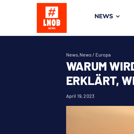
Zum
Inhalt
NEWS
springen
News
,
News / Europa
WARUM WIRD
ERKLÄRT, W
April 19, 2023