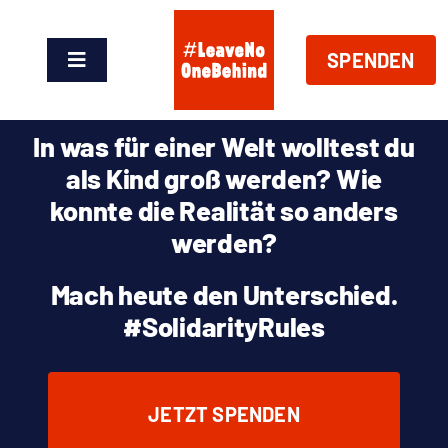
Zum
Inhalt
SPENDEN
springen
Toggle
Navigation
News
In was für einer Welt wolltest du
als Kind groß werden? Wie
Über Uns
konnte die Realität so anders
werden?
Handeln
Mach heute den Unterschied.
Shop
#SolidarityRules
Spenden
JETZT SPENDEN