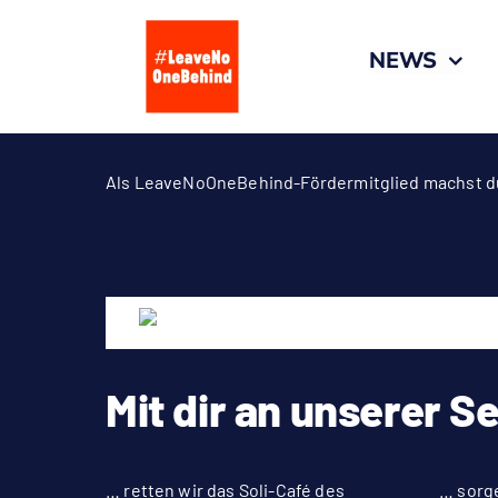
Zum
Inhalt
NEWS
springen
Als LeaveNoOneBehind-Fördermitglied machst du u
Mit dir an unserer S
… retten wir das Soli-Café des
… sorge