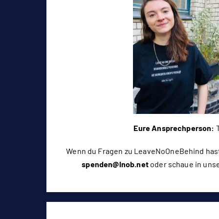
Eure Ansprechperson:
T
Wenn du Fragen zu LeaveNoOneBehind hast
spenden@lnob.net
oder schaue in uns