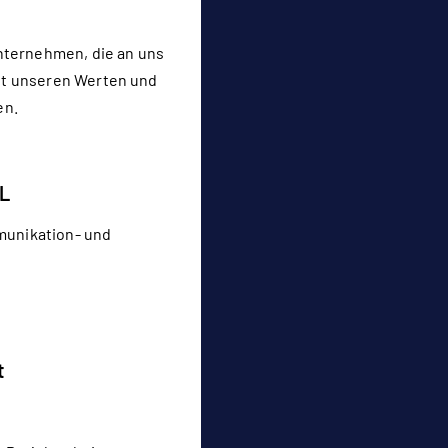
nternehmen, die an uns
t unseren Werten und
en.
L
munikation- und
t