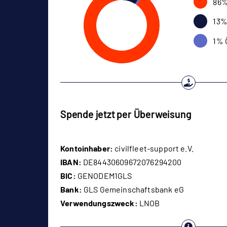
86%
13%
1% 
Spende jetzt per Überweisung
Kontoinhaber:
civilfleet-support e.V.
IBAN:
DE84430609672076294200
BIC:
GENODEM1GLS
Bank:
GLS Gemeinschaftsbank eG
Verwendungszweck:
LNOB