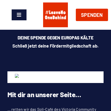
Zum
Inhalt
SPENDEN
springen
Toggle
Navigation
News
DEINE SPENDE GEGEN EUROPAS KÄLTE
Über Uns
Schließ jetzt deine Fördermitgliedschaft ab.
Handeln
Shop
Spenden
Mit dir an unserer Seite…
… retten wir das Soli-Café des Victoria Community