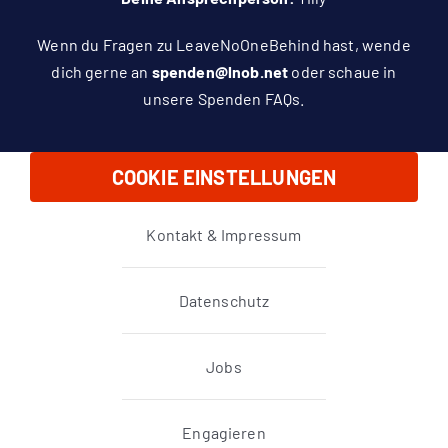
Wenn du Fragen zu LeaveNoOneBehind hast, wende
dich gerne an
spenden@lnob.net
oder schaue in
unsere
Spenden FAQs
.
COOKIE EINSTELLUNGEN
Kontakt & Impressum
Datenschutz
Jobs
Engagieren