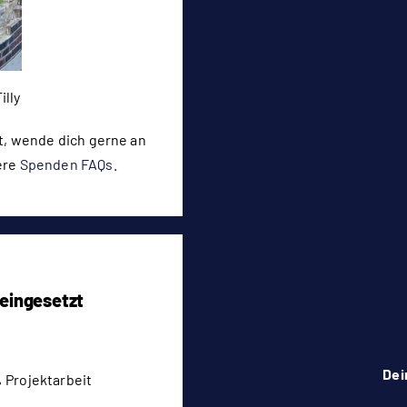
illy
, wende dich gerne an
ere
Spenden FAQs
.
 eingesetzt
Dei
 Projektarbeit