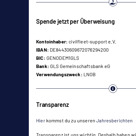
Spende jetzt per Überweisung
Kontoinhaber:
civilfleet-support e.V.
IBAN:
DE84430609672076294200
BIC:
GENODEM1GLS
Bank:
GLS Gemeinschaftsbank eG
Verwendungszweck:
LNOB
Transparenz
Hier
kommst du zu unseren
Jahresberichten
Transparenz ist uns wichtig. Deshalb haben wir