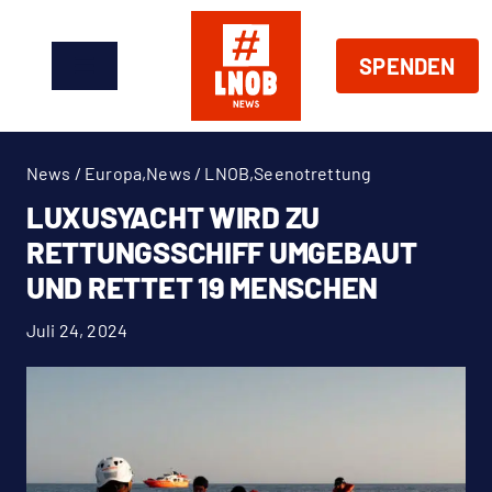
Zum
Inhalt
SPENDEN
springen
Toggle
Navigation
News
News / Europa
,
News / LNOB
,
Seenotrettung
Über Uns
LUXUSYACHT WIRD ZU
RETTUNGSSCHIFF UMGEBAUT
Handeln
UND RETTET 19 MENSCHEN
Juli 24, 2024
Shop
Spenden