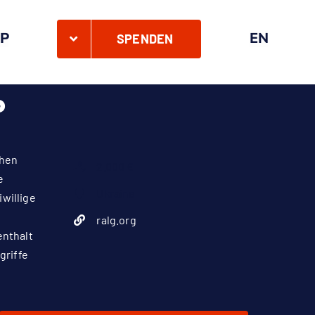
P
EN
SPENDEN
P
chen
2.000 €
e
Ukraine
iwillige
ralg.org
enthalt
griffe