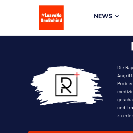
Zum
Inhalt
NEWS
springen
Die Rap
Angriff
Problem
medizin
geschaf
und Tra
zu erle