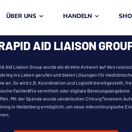
ÜBER UNS
HANDELN
SHO
RAPID AID LIAISON GROU
id Aid Liaison Group wurde als direkte Antwort auf den russis
skrieg ins Leben gerufen und bietet Lösungen für medizinisch
e an. So wird z.B. Koordination und Logistik bereitgestellt, fre
ische Fachkräfte vermittelt oder digitale Beratungsangebote
fen. Mit der Spende wurde ukrainischen Chirurg*innenein Auf
ining in Heidelberg ermöglicht, um neue mikrochirurgische Ein
rnen.