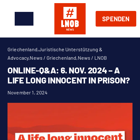
Zum
Inhalt
SPENDEN
springen
Toggle
Navigation
News
Griechenland
,
Juristische Unterstützung &
Über Uns
Advocacy
,
News / Griechenland
,
News / LNOB
ONLINE-Q&A: 6. NOV. 2024 – A
Handeln
LIFE LONG INNOCENT IN PRISON?
November 1, 2024
Shop
Spenden
EN