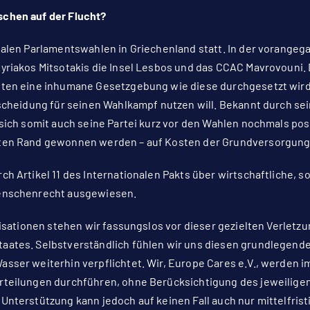
chen auf der Flucht?
nalen Parlamentswahlen in Griechenland statt. In der vorang
yriakos Mitsotakis die Insel Lesbos und das CCAC Mavrovouni
ten eine inhumane Gesetzgebung wie diese durchgesetzt wird, w
scheidung für seinen Wahlkampf nutzen will. Bekannt durch sein
 sich somit auch seine Partei kurz vor den Wahlen nochmals po
ten Rand gewonnen werden – auf Kosten der Grundversorgung
urch
Artikel 11 des
Internationalen Pakts über wirtschaftliche, so
Menschenrecht ausgewiesen.
anisationen stehen wir fassungslos vor dieser gezielten Verlet
aates. Selbstverständlich fühlen wir uns diesen grundlegend
sser weiterhin verpflichtet. Wir, Europe Cares e.V., werden
teilungen durchführen, ohne Berücksichtigung des jeweiligen
Unterstützung kann jedoch auf keinen Fall auch nur mittelfrist