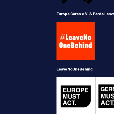
Europe Cares e.V. & Paréa Lesv
LeaveNoOneBehind