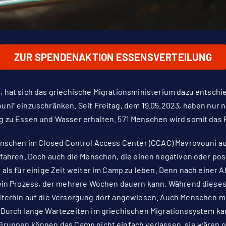
ZUR SPENDENAKTION ESSENSVERTEILUNG
 hat sich das griechische Migrationsministerium dazu entsch
ni” einzuschränken. Seit Freitag, dem 19.05.2023, haben nur
g zu Essen und Wasser erhalten. 571 Menschen wird somit das
enschen im Closed Control Access Center (CCAC) Mavrovouni au
rfahren. Doch auch die Menschen, die einen negativen oder pos
 als für einige Zeit weiter im Camp zu leben. Denn nach eine
 ein Prozess, der mehrere Wochen dauern kann. Während diese
iterhin auf die Versorgung dort angewiesen. Auch Menschen mi
Durch lange Wartezeiten im griechischen Migrationssystem kan
Gruppen können das Camp nicht einfach verlassen, sie wären