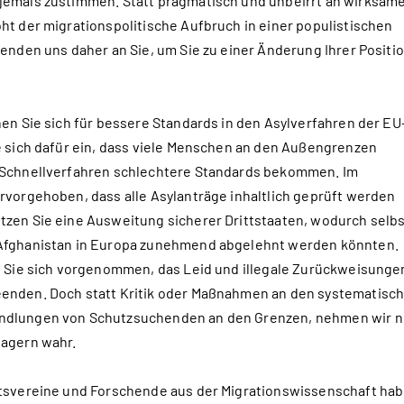
jemals zustimmen. Statt pragmatisch und unbeirrt an wirksam
ht der migrationspolitische Aufbruch in einer populistischen
enden uns daher an Sie, um Sie zu einer Änderung Ihrer Positi
hen Sie sich für bessere Standards in den Asylverfahren der EU
e sich dafür ein, dass viele Menschen an den Außengrenzen
 Schnellverfahren schlechtere Standards bekommen. Im
rvorgehoben, dass alle Asylanträge inhaltlich geprüft werden
zen Sie eine Ausweitung sicherer Drittstaaten, wodurch selb
Afghanistan in Europa zunehmend abgelehnt werden könnten.
n Sie sich vorgenommen, das Leid und illegale Zurückweisunge
enden. Doch statt Kritik oder Maßnahmen an den systematisc
ndlungen von Schutzsuchenden an den Grenzen, nehmen wir n
lagern wahr.
ltsvereine und Forschende aus der Migrationswissenschaft ha