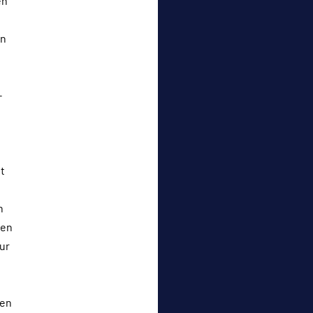
en
on
-
st
n
hen
ur
ben