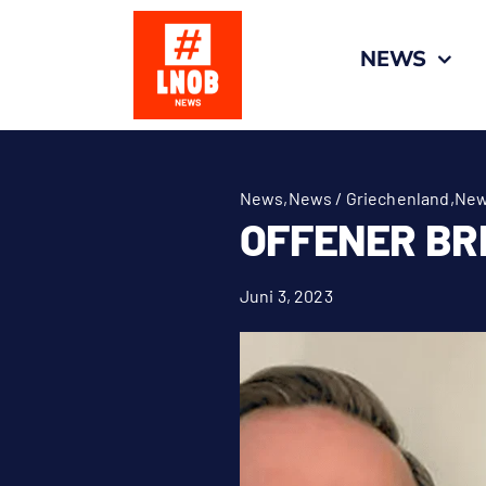
Zum
Inhalt
NEWS
springen
News
,
News / Griechenland
,
New
OFFENER BR
Juni 3, 2023