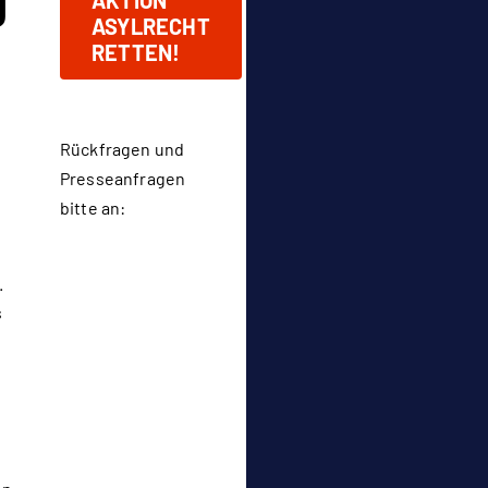
g
ASYLRECHT
RETTEN!
Rückfragen und
Presseanfragen
bitte an:
press@lnob.net
.
s