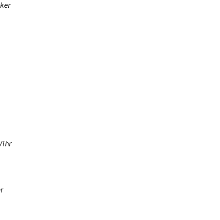
iker
/ihr
r