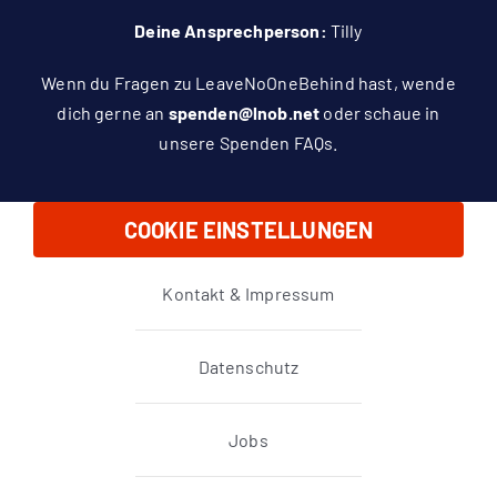
Deine Ansprechperson:
Tilly
Wenn du Fragen zu LeaveNoOneBehind hast, wende
dich gerne an
spenden@lnob.net
oder schaue in
unsere
Spenden FAQs
.
COOKIE EINSTELLUNGEN
Kontakt & Impressum
Datenschutz
Jobs