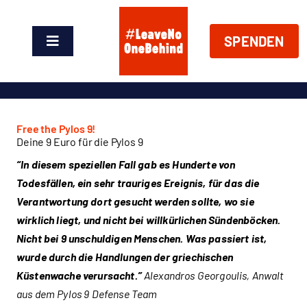
Zum
Inhalt
SPENDEN
springen
Toggle
Navigation
News
Über Uns
Free the Pylos 9!
Deine 9 Euro für die Pylos 9
“In diesem speziellen Fall gab es Hunderte von
Handeln
Todesfällen, ein sehr trauriges Ereignis, für das die
Verantwortung dort gesucht werden sollte, wo sie
Shop
wirklich liegt, und nicht bei willkürlichen Sündenböcken.
Nicht bei 9 unschuldigen Menschen. Was passiert ist,
Spenden
wurde durch die Handlungen der griechischen
Küstenwache verursacht.”
Alexandros Georgoulis, Anwalt
aus dem Pylos 9 Defense Team
EN