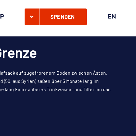
P
EN
SPENDEN
Grenze
chlafsack auf zugefrorenem Boden zwischen Ästen,
50, aus Syrien) saßen über 5 Monate lang im
ge lang kein sauberes Trinkwasser und filterten das