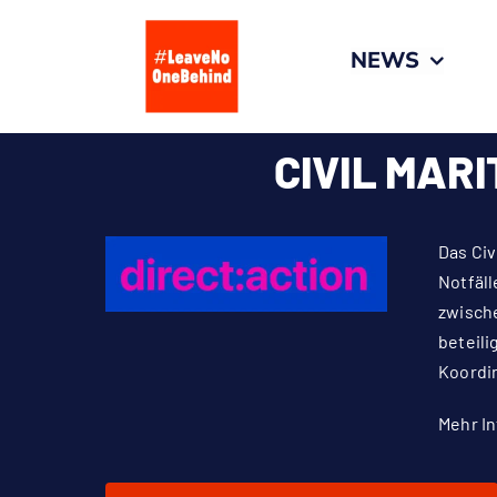
Zum
Inhalt
NEWS
springen
CIVIL MAR
Das Civ
Notfäll
zwisch
beteili
Koordin
Mehr I