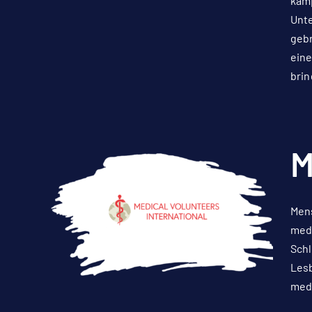
kämp
Unte
gebr
eine
brin
M
Mens
medi
Sch
Lesb
medi