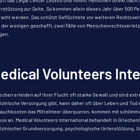
ft das Legal Center Lesvos und nimmt Menschen direkt nach ih
rstützung zur Seite. So konnten allein dieses Jahr über 500 Pe
acht werden. Das schützt Geflüchtete vor weiteren Rechtsver
 der wenigen geschafft, zwei Fälle von Menschenrechtsverlet
gen.
edical Volunteers Inte
chen erleiden auf ihrer Flucht oft starke Gewalt und sind ext
zinische Versorgung gibt, kann daher oft über Leben und Tod 
lauchbooten das Mittelmeer überqueren, kommen mit schlimm
os an. Medical Volunteers International behandelt in Griechen
zinischer Grundversorgung, psychologische Unterstützung, G