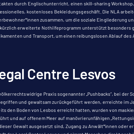
akten durch Englischunterricht, einen skill-sharing Workshop
essionelles, kostenloses Bekleidungsgeschäft. Die NLA arbei
rbewohner*innen zusammen, um die soziale Eingliederung und 
kürzlich erweiterte Nothilfeprogramm unterstützt besonders g
kamenten und Transport, um einen reibungslosen Ablauf des A
egal Centre Lesvos
völkerrechtswidrige Praxis sogenannter „Pushbacks“, bei der
egriffen und gewaltsam zurückgeführt werden, erreichte im Jahr
its den Boden von Lesbos erreicht hatten, wurden von maskier
ührt und auf offenem Meer auf manövrierunfähigen „Rettungsin
dieser Gewalt ausgesetzt sind, Zugang zu Anwält*innen oder e