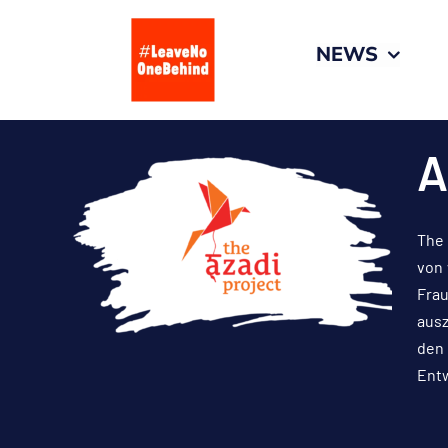
Zum
Inhalt
NEWS
springen
A
The 
von 
Frau
ausz
den 
Entw