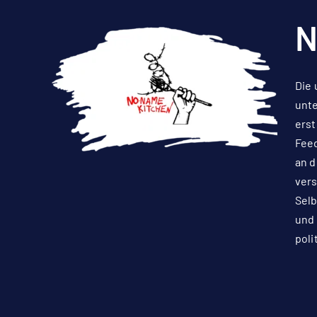
N
Die 
unte
erst
Feed
an d
vers
Selb
und 
poli