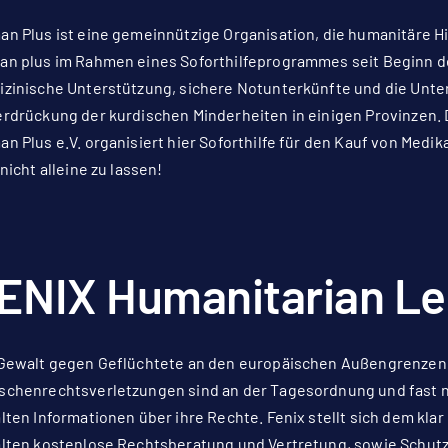
n Plus ist eine gemeinnützige Organisation, die humanitäre Hilf
n plus im Rahmen eines Soforthilfeprogrammes seit Beginn d
zinische Unterstützung, sichere Notunterkünfte und die Unte
rdrückung der kurdischen Minderheiten in einigen Provinzen. D
n Plus e.V. organisiert hier Soforthilfe für den Kauf von Med
 nicht alleine zu lassen!
ENIX Humanitarian Le
Gewalt gegen Geflüchtete an den europäischen Außengrenzen 
chenrechtsverletzungen sind an der Tagesordnung und fast n
lten Informationen über ihre Rechte. Fenix stellt sich dem kla
lten kostenlose Rechtsberatung und Vertretung, sowie Schut