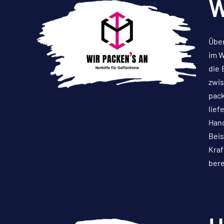
W
Über
im W
die 
zwis
pack
lief
Hand
Beis
Kraf
bere