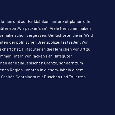
leiden und auf Parkbänken, unter Zeltplanen oder
güter von „Wir packen’s an“. Viele Menschen haben
 beinahe schon vergessen. Geflüchtete, die im Wald
ten der polnischen Grenzpolizei festsaßen. Wir
chafft hat, Hilfsgüter an die Menschen vor Ort zu
mmer liefern Wir Packen’s an Hilfsgüter:
r an der belarussischen Grenze, sondern zum
ssenen Region konnten in diesem Jahr in einem
s Sanitär-Containern mit Duschen und Toiletten