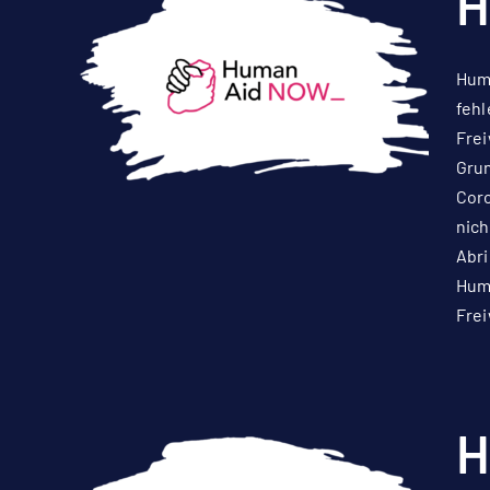
H
Huma
fehl
Frei
Grun
Coro
nich
Abri
Huma
Frei
H