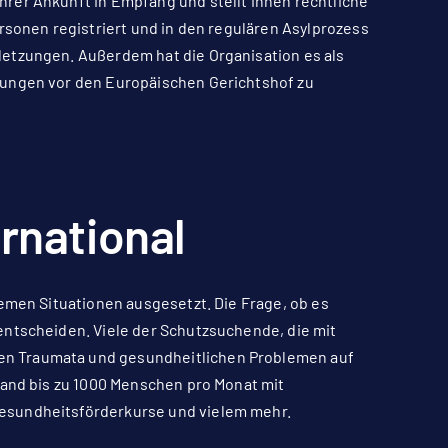
rer Ankunft in Empfang und stellt ihnen rechtliche
rsonen registriert und in den regulären Asylprozess
letzungen. Außerdem hat die Organisation es als
zungen vor den Europäischen Gerichtshof zu
rnational
remen Situationen ausgesetzt. Die Frage, ob es
entscheiden. Viele der Schutzsuchende, die mit
en Traumata und gesundheitlichen Problemen auf
land bis zu 1000 Menschen pro Monat mit
esundheitsförderkurse und vielem mehr.