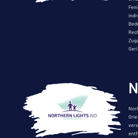
Feni
indi
Bedü
Rech
Zuga
Geri
N
Nort
Grie
vers
entf