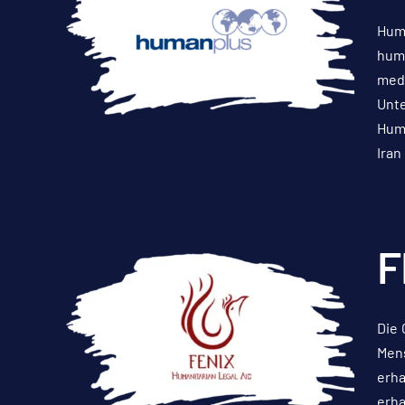
Huma
huma
medi
Unte
Huma
Iran
F
Die 
Mens
erha
erha