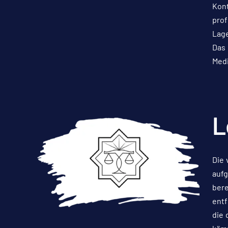
Kont
prof
Lage
Das 
Medi
L
Die 
aufg
bere
entf
die 