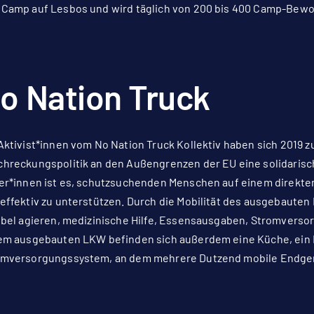
Camp auf Lesbos und wird täglich von 200 bis 400 Camp-Bew
o Nation Truck
Aktivist*innen vom No Nation Truck Kollektiv haben sich 201
hreckungspolitik an den Außengrenzen der EU eine solidarisc
er*innen ist es, schutzsuchenden Menschen auf einem direkte
effektiv zu unterstützen. Durch die Mobilität des ausgebauten
ibel agieren, medizinische Hilfe, Essensausgaben, Stromvers
em ausgebauten LKW befinden sich außerdem eine Küche, ein E
omversorgungssystem, an dem mehrere Dutzend mobile Endger