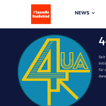
Zum
Inhalt
NEWS
springen
4
Seit
Init
für 
dara