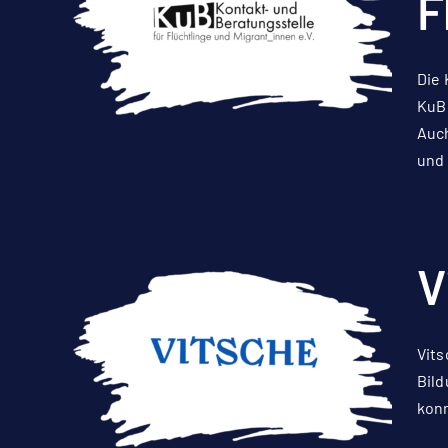
F
Die 
KuB 
Auch
und 
V
Vits
Bild
konn