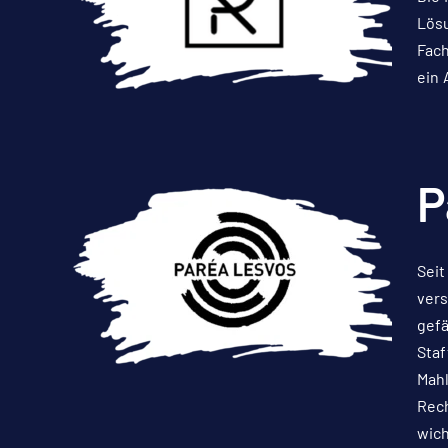
Lösu
Fach
ein 
P
Seit
vers
gefä
Staf
Mahl
Rech
wich