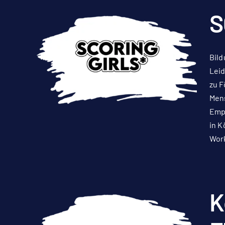
S
Bild
Leid
zu F
Mens
Empo
in K
Work
K