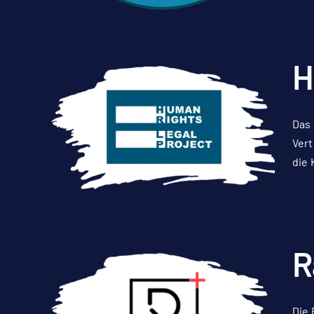
H
Das 
Vert
die 
R
Die 