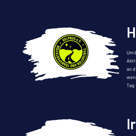
H
Um b
Akti
an d
weni
Tag 
I