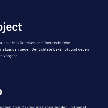
oject
tion, die in Griechenland über rechtliche
erletzungen gegen Geflüchtete bekämpft und gegen
e vorgeht.
p
sischen Angriffskrieg ins Leben gerufen und bietet