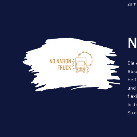
zum 
N
Die 
Absc
Helf
und 
flex
In d
Str