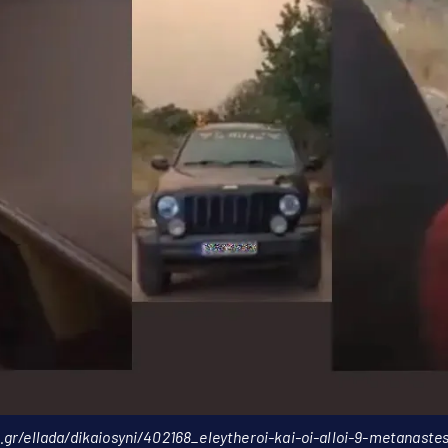
gr/ellada/dikaiosyni/402168_eleytheroi-kai-oi-alloi-9-metanaste