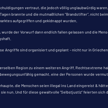
huldigungen vertraut, die jedoch völlig unglaubwürdig waren. 
 Tagen brannte und die mutmaßlichen “Brandstifter”, nicht beim
marktes aufgegriffen und gekidnappt wurden.
r, wurde der Vorwurf dann endlich fallen gelassen und die Men
gshaft.
iese Angriffe sind organisiert und geplant – nicht nur in Griech
derselben Region zu einem weiteren Angriff. Rechtsextreme h
e bewegungsunfähig gemacht, eine der Personen wurde vermut
ehaupte, die Menschen seien illegal ins Land eingereist & hätt
ie nun. Und für diese gewaltvolle “Selbstjustiz” feierten sich d