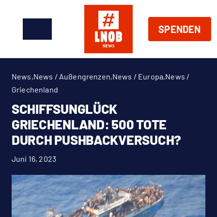
Zum
Inhalt
SPENDEN
springen
Toggle
Navigation
News
News
,
News / Außengrenzen
,
News / Europa
,
News /
Über Uns
Griechenland
SCHIFFSUNGLÜCK
Handeln
GRIECHENLAND: 500 TOTE
DURCH PUSHBACKVERSUCH?
Shop
Juni 16, 2023
Spenden
EN