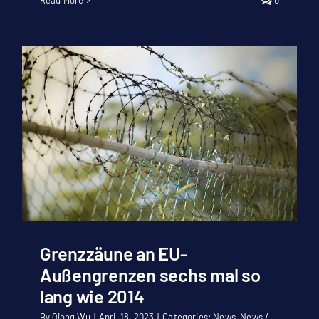
Read More
0
Grenzzäune an EU-
Außengrenzen sechs mal so
lang wie 2014
By
Qiong Wu
|
April 18, 2023
|
Categories:
News
,
News /