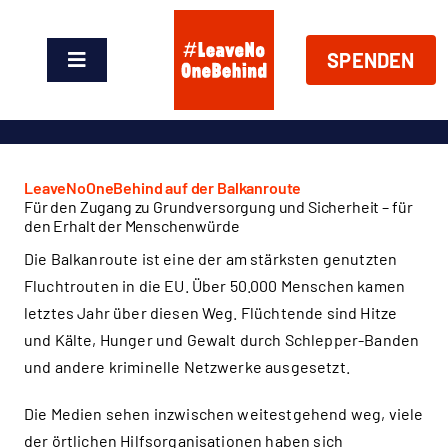
Zum
Inhalt
SPENDEN
springen
Toggle
Navigation
News
Über Uns
LeaveNoOneBehind auf der Balkanroute
Für den Zugang zu Grundversorgung und Sicherheit – für
den Erhalt der Menschenwürde
Handeln
Die Balkanroute ist eine der am stärksten genutzten
Fluchtrouten in die EU. Über 50.000 Menschen kamen
Shop
letztes Jahr über diesen Weg. Flüchtende sind Hitze
und Kälte, Hunger und Gewalt durch Schlepper-Banden
und andere kriminelle Netzwerke ausgesetzt.
Spenden
Die Medien sehen inzwischen weitestgehend weg, viele
der örtlichen Hilfsorganisationen haben sich