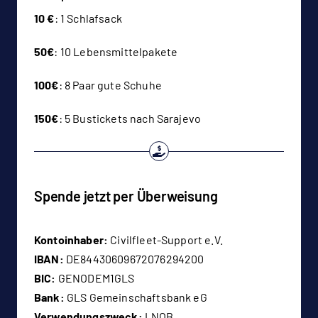
10 €
: 1 Schlafsack
50€
: 10 Lebensmittelpakete
100€
: 8 Paar gute Schuhe
150€
: 5 Bustickets nach Sarajevo
Spende jetzt per Überweisung
Kontoinhaber:
Civilfleet-Support e.V.
IBAN:
DE84430609672076294200
BIC:
GENODEM1GLS
Bank:
GLS Gemeinschaftsbank eG
Verwendungszweck:
LNOB